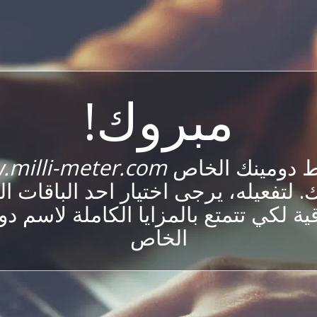
مبروك!
ط دومينك الخاص
milli-meter.com
 لتفعيله، يرجى اختيار احد الباقات ا
ية لكي تتمتع بالمزايا الكاملة لاسم د
الخاص