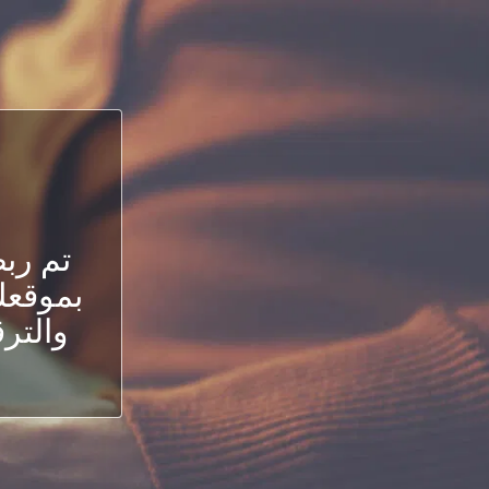
تم رب
بموقعك.
والترق