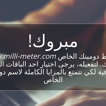
مبروك!
ط دومينك الخاص
milli-meter.com
 لتفعيله، يرجى اختيار احد الباقات ا
ية لكي تتمتع بالمزايا الكاملة لاسم د
الخاص