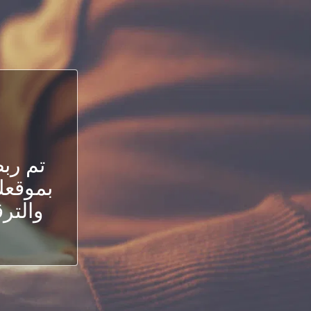
تم رب
بموقعك.
والترق